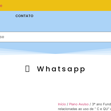
se
CONTATO
Whatsapp
Início
/
Plano Avulso
/ 3º ano Funda
relacionadas ao uso de ” C e QU” 