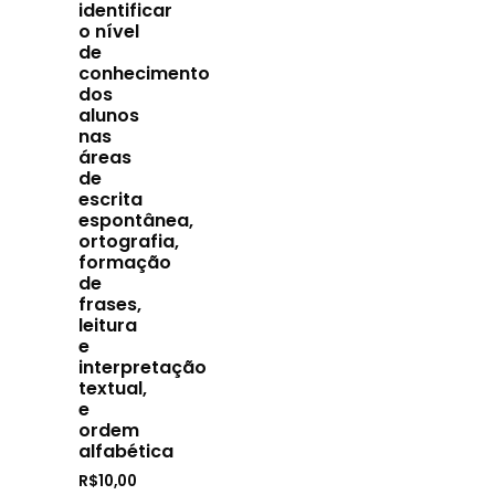
identificar
o nível
de
conhecimento
dos
alunos
nas
áreas
de
escrita
espontânea,
ortografia,
formação
de
frases,
leitura
e
interpretação
textual,
e
ordem
alfabética
R$
10,00