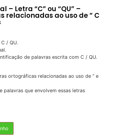
l – Letra “C” ou “QU” –
s relacionadas ao uso de ” C
s
 C / QU.
al.
ntificação de palavras escrita com C / QU.
as ortográficas relacionadas ao uso de ” e
de palavras que envolvem essas letras
inho