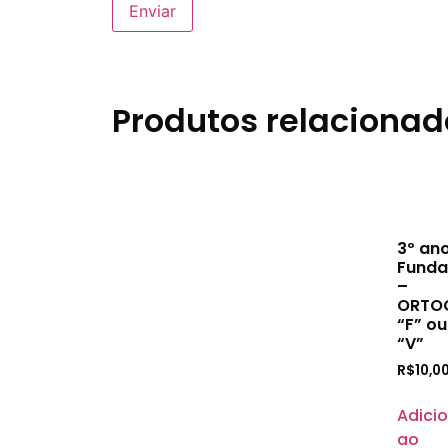
Produtos relacionad
3º an
Funda
–
ORTO
“F” ou
“V”
R$
10,0
Adici
ao