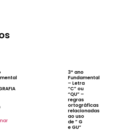
os
o
3º ano
mental
Fundamental
– Letra
GRAFIA
“C” ou
“QU” –
regras
ortográficas
0
relacionadas
ao uso
onar
de ” G
e GU”