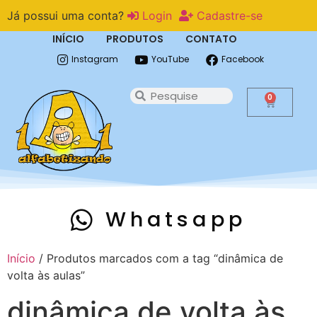
Já possui uma conta?
Login
Cadastre-se
INÍCIO
PRODUTOS
CONTATO
Instagram
YouTube
Facebook
0
Whatsapp
Início
/ Produtos marcados com a tag “dinâmica de
volta às aulas”
dinâmica de volta às