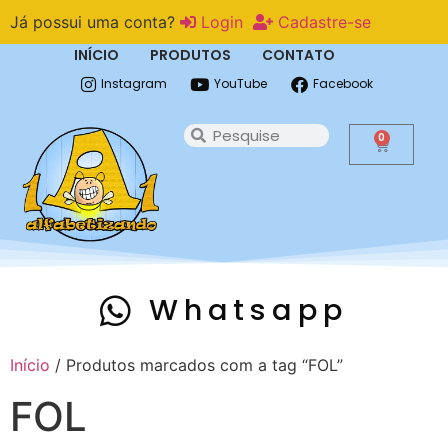
Já possui uma conta?
Login
Cadastre-se
INÍCIO
PRODUTOS
CONTATO
Instagram
YouTube
Facebook
0
Whatsapp
Início
/ Produtos marcados com a tag “FOL”
FOL