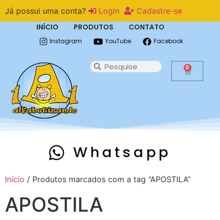
Já possui uma conta?
Login
Cadastre-se
INÍCIO
PRODUTOS
CONTATO
Instagram
YouTube
Facebook
0
Whatsapp
Início
/ Produtos marcados com a tag “APOSTILA”
APOSTILA